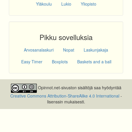
Yläkoulu
Lukio
Yliopisto
Pikku sovelluksia
Arvosanalaskuri
Nopat
Laskunjakaja
Easy Timer
Boxplots
Baskets and a ball
Opinnot.net-sivuston sisältöjä saa hyödyntää
Creative Commons Attribution-ShareAlike 4.0 International
-
lisenssin mukaisesti.