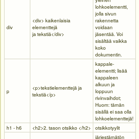
lohkoelementti,
jolla sivun
<div>
kaikenlaisia
rakennetta
div
elementtejä
voidaan
ja tekstiä
</div>
jäsentää. Voi
sisältää vaikka
koko
dokumentin.
kappale-
elementti; lisää
kappaleen
alkuun ja
<p>
tekstielementtejä ja
p
loppuun
tekstiä
</p>
rivinvaihdot;
Huom: tämän
sisällä ei saa olla
lohkoelementtejä!
h1 - h6
<h2>
2. tason otsikko
</h2>
otsikkotyylit
järjestämätön