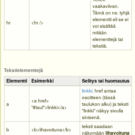
vaakaviivan.
Tämä on ns. tyhjä
elementti eli se ei
hr
<hr />
voi sisältää
mitään
elementtejä tai
tekstiä.
Tekstielementtejä
Elementti
Esimerkki
Selitys tai huomautus
linkki;
href antaa
osoitteen (tässä
<a
href=
a
taulukon alku) ja teksti
"#taul">linkki
</a>
"linkki" näkyy sivulla
sinisenä.
teksti saadaan
b
<b>
lihavoituna
</b>
näkymään
lihavoituna