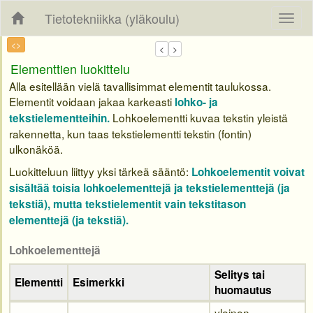
Tietotekniikka (yläkoulu)
<>
Elementtien luokittelu
Alla esitellään vielä tavallisimmat elementit taulukossa.
Elementit voidaan jakaa karkeasti
lohko- ja
Lohkoelementti kuvaa tekstin yleistä
tekstielementteihin.
rakennetta, kun taas tekstielementti tekstin (fontin)
ulkonäköä.
Luokitteluun liittyy yksi tärkeä sääntö:
Lohkoelementit voivat
sisältää toisia lohkoelementtejä ja tekstielementtejä (ja
tekstiä), mutta tekstielementit vain tekstitason
elementtejä (ja tekstiä).
Lohkoelementtejä
Selitys tai
Elementti
Esimerkki
huomautus
yleinen