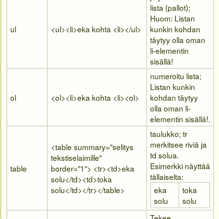
lista (pallot);
Huom: Listan
ul
<ul><li>
eka kohta
<li></ul>
kunkin kohdan
täytyy olla oman
li-elementin
sisällä!
numeroitu lista;
Listan kunkin
ol
<ol><li>
eka kohta
<li><ol>
kohdan täytyy
olla oman li-
elementin sisällä!.
taulukko; tr
merkitsee riviä ja
<table
summary="selitys
td solua.
tekstiselaimille"
Esimerkki näyttää
table
border="1">
<tr><td>
eka
tällaiselta:
solu
</td><td>
toka
solu
</td></tr>
</table>
eka
toka
solu
solu
Tekee