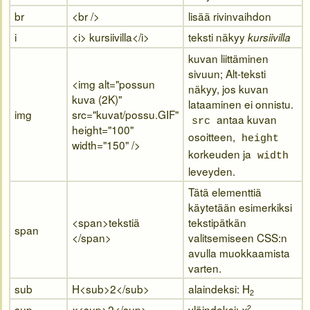
br
<br />
lisää rivinvaihdon
i
<i>
kursiivilla
</i>
teksti näkyy
kursiivilla
kuvan liittäminen
sivuun; Alt-teksti
<img alt="possun
näkyy, jos kuvan
kuva (2K)"
lataaminen ei onnistu.
img
src="kuvat/possu.GIF"
antaa kuvan
src
height="100"
osoitteen,
height
width="150" />
korkeuden ja
width
leveyden.
Tätä elementtiä
käytetään esimerkiksi
<span>
tekstiä
tekstipätkän
span
</span>
valitsemiseen CSS:n
avulla muokkaamista
varten.
sub
H<sub>2</sub>
alaindeksi: H
2
sup
<sup>2</sup>
yläindeksi:
2
x
x