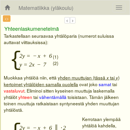
Matematiikka (yläkoulu)
<>
Yhteenlaskumenetelmä
Tarkastellaan seuraavaa yhtälöparia (numerot suluissa
auttavat viittauksissa):
{
2y =
−
x
+
6
(1)
(2)
y = 2x
−
7
Muokkaa yhtälöä niin, että
yhden muuttujan (tässä
tai
)
x
y
kertoimet yhtälöiden samalla puolella
ovat joko
samat
tai
vastaluvut
. Eliminoi sitten kyseinen muuttuja laskemalla
yhtälöt
yhteen
tai
vähentämällä
toisistaan. Tämän jälkeen
toinen muuttuja ratkaistaan syntyneestä yhden muuttujan
yhtälöstä.
Kerrotaan ylempää
yhtälöä kahdella,
2y =
−
x
+
6
║
⋅
2