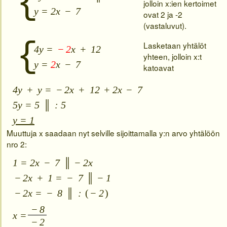
{
jolloin x:ien kertoimet
y = 2x
−
7
ovat 2 ja -2
(vastaluvut).
{
Lasketaan yhtälöt
4y =
−
2
x
+
12
yhteen, jolloin x:t
y =
2
x
−
7
katoavat
4y
+
y =
−
2x
+
12
+
2x
−
7
5y = 5
║
: 5
y = 1
Muuttuja x saadaan nyt selville sijoittamalla y:n arvo yhtälöön
nro 2:
1 = 2x
−
7
║
−
2x
−
2x
+
1 =
−
7
║
−
1
−
2x =
−
8
║
:
(
−
2
)
−
8
x =
−
2