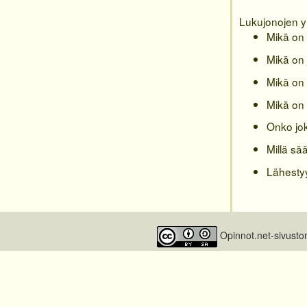
Lukujonojen y
Mikä on
Mikä on 
Mikä on 
Mikä on
Onko jok
Millä sä
Lähestyy
Opinnot.net-sivusto