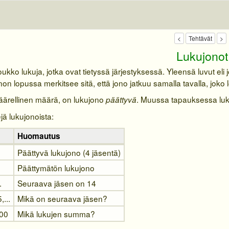
Lukujonot
ukko lukuja, jotka ovat tietyssä järjestyksessä. Yleensä luvut eli
non lopussa merkitsee sitä, että jono jatkuu samalla tavalla, joko 
 äärellinen määrä, on lukujono
. Muussa tapauksessa lu
päättyvä
jä lukujonoista:
Huomautus
Päättyvä lukujono (4 jäsentä)
Päättymätön lukujono
.
Seuraava jäsen on 14
,...
Mikä on seuraava jäsen?
100
Mikä lukujen summa?