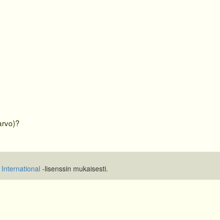
arvo)?
International
-lisenssin mukaisesti.