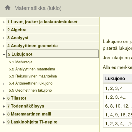
Matematiikka (lukio)
+
1 Luvut, joukot ja laskutoimitukset
+
2 Algebra
+
3 Analyysi
Lukujono on jo
+
4 Analyyttinen geometria
pistettä lukujo
−
5 Lukujonot
Jos lukuja on
5.1 Merkintöjä
Alla esimerkke
5.2 Analyyttinen määritelmä
5.3 Rekursiivinen määritelmä
Lukujono
+
5.4 Aritmeettinen lukujono
1, 2, 3, 4
+
5.5 Geometrinen lukujono
1, 2, 3, 4,...
+
6 Tilastot
+
6, 8, 10, 12,..
7 Todennäköisyys
+
8 Matemaattinen malli
1, 4, 9, 16, 25
+
9 Laskinohjeita TI-nspire
1, 2, 3, 4,...,