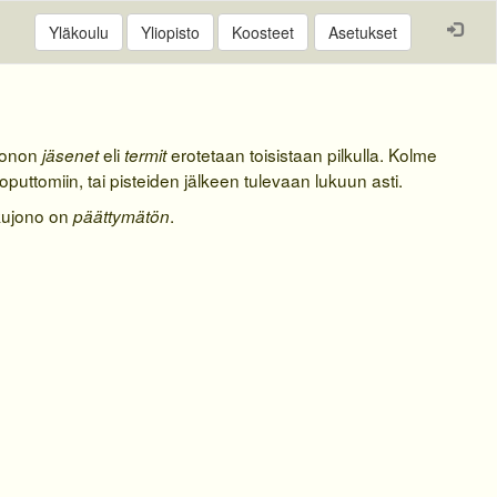
Asetukset
 jonon
eli
erotetaan toisistaan pilkulla. Kolme
jäsenet
termit
loputtomiin, tai pisteiden jälkeen tulevaan lukuun asti.
kujono on
.
päättymätön