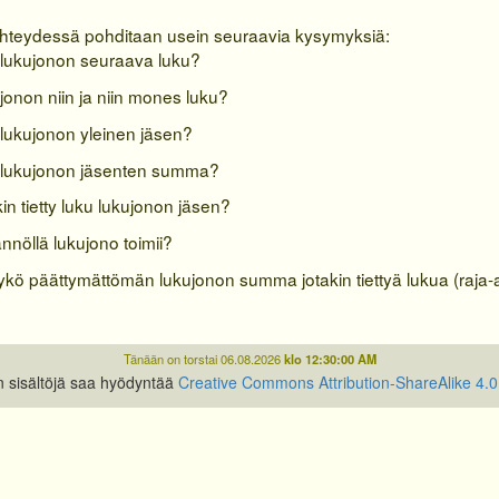
hteydessä pohditaan usein seuraavia kysymyksiä:
 lukujonon seuraava luku?
jonon niin ja niin mones luku?
lukujonon yleinen jäsen?
 lukujonon jäsenten summa?
in tietty luku lukujonon jäsen?
ännöllä lukujono toimii?
kö päättymättömän lukujonon summa jotakin tiettyä lukua (raja-
Tänään on torstai 06.08.2026
klo 12:30:00 AM
n sisältöjä saa hyödyntää
Creative Commons Attribution-ShareAlike 4.0 