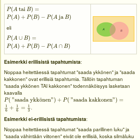
P
(
A
tai
B
)
=
(
tai
)
=
P
A
B
P
(
A
)
+
P
(
B
)
−
P
(
A
ja
B
)
(
)
+
(
)
−
(
ja
)
P
A
P
B
P
A
B
eli
P
(
A
∪
B
)
=
(
∪
)
=
P
A
B
P
(
A
)
+
P
(
B
)
−
P
(
A
∩
B
)
(
)
+
(
)
−
(
∩
)
P
A
P
B
P
A
B
:
Esimerkki erillisistä tapahtumista
Noppaa heitettäessä tapahtumat "saada ykkönen" ja "saada
kakkonen" ovat erillisiä tapahtumia. Tällöin tapahtuman
"saada ykkönen TAI kakkonen" todennäköisyys lasketaan
kaavalla
P
(
"saada ykkönen"
)
+
P
(
"saada kakkonen"
)
=
(
"saada ykk
ö
nen"
)
+
(
"saada kakkonen"
)
=
P
P
1
6
+
1
6
=
1
3
1
1
1
.
+
=
3
6
6
:
Esimerkki ei-erillisistä tapahtumista
Noppaa heitettäessä tapahtumat "saada parillinen luku" ja
"saada vähintään viitonen" eivät ole erillisiä, koska silmäluku