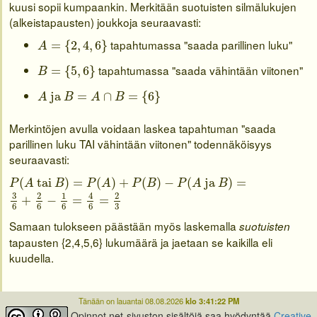
kuusi sopii kumpaankin. Merkitään suotuisten silmälukujen
(alkeistapausten) joukkoja seuraavasti:
A
=
{
2
,
4
,
6
}
tapahtumassa "saada parillinen luku"
=
{
2
,
4
,
6
}
A
B
=
{
5
,
6
}
tapahtumassa "saada vähintään viitonen"
=
{
5
,
6
}
B
A
ja
B
=
A
∩
B
=
{
6
}
ja
=
∩
=
{
6
}
A
B
A
B
Merkintöjen avulla voidaan laskea tapahtuman "saada
parillinen luku TAI vähintään viitonen" todennäköisyys
seuraavasti:
P
(
A
tai
B
)
=
P
(
A
)
+
P
(
B
)
−
P
(
A
ja
B
)
=
(
tai
)
=
(
)
+
(
)
−
(
ja
)
=
P
A
B
P
A
P
B
P
A
B
3
6
+
2
6
−
1
6
=
4
6
=
2
3
3
4
2
1
2
+
−
=
=
3
6
6
6
6
Samaan tulokseen päästään myös laskemalla
suotuisten
tapausten {2,4,5,6} lukumäärä ja jaetaan se kaikilla eli
kuudella.
Tänään on lauantai 08.08.2026
klo 3:41:22 PM
Opinnot.net-sivuston sisältöjä saa hyödyntää
Creative