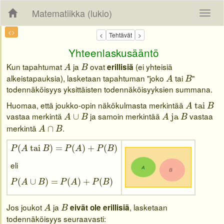
Matematiikka (lukio)
<>
Yhteenlaskusääntö
A
B
Kun tapahtumat
ja
ovat
(ei yhteisiä
erillisiä
A
B
A
B
alkeistapauksia), lasketaan tapahtuman "joko
tai
"
A
B
todennäköisyys yksittäisten todennäköisyyksien summana.
A
tai
B
Huomaa, että joukko-opin näkökulmasta merkintää
tai
A
B
A
∪
B
A
ja
B
vastaa merkintä
ja samoin merkintää
vastaa
∪
ja
A
B
A
B
A
∩
B
merkintä
.
∩
A
B
P
(
A
tai
B
)
=
P
(
A
)
+
P
(
B
)
(
tai
)
=
(
)
+
(
)
P
A
B
P
A
P
B
eli
P
(
A
∪
B
)
=
P
(
A
)
+
P
(
B
)
(
∪
)
=
(
)
+
(
)
P
A
B
P
A
P
B
A
B
Jos joukot
ja
, lasketaan
eivät ole erillisiä
A
B
todennäköisyys seuraavasti: