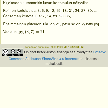
Kirjoitetaan kummankin luvun kertotaulua näkyviin:
Kolmen kertotaulua: 3, 6, 9, 12, 15, 18,
, 24, 27, 30, ...
21
Seitsemän kertotaulua: 7, 14,
, 28, 35, ...
21
Ensimmäinen yhteinen luku on 21, joten se on kysytty pyj.
pyj
(
3
,
7
)
=
21
Vastaus:
.
pyj
(
3
,
7
)
=
21
Tänään on sunnuntai 09.08.2026
klo 12:52:08 PM
Opinnot.net-sivuston sisältöjä saa hyödyntää
Creative
Commons Attribution-ShareAlike 4.0 International
-lisenssin
mukaisesti.