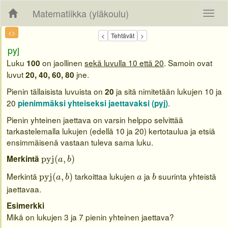
Matematiikka (yläkoulu)
<>
pyj
Luku
on jaollinen
sekä luvulla 10 että 20
. Samoin ovat
100
luvut
jne.
20, 40, 60, 80
Pienin tällaisista luvuista on
ja sitä nimitetään lukujen 10 ja
20
20
.
pienimmäksi yhteiseksi jaettavaksi (pyj)
Pienin yhteinen jaettava on varsin helppo selvittää
tarkastelemalla lukujen (edellä 10 ja 20) kertotaulua ja etsiä
ensimmäisenä vastaan tuleva sama luku.
pyj
(
a
,
b
)
Merkintä
pyj
(
,
)
a
b
pyj
(
a
,
b
)
b
a
Merkintä
tarkoittaa lukujen
ja
suurinta yhteistä
pyj
(
,
)
a
b
a
b
jaettavaa.
Esimerkki
Mikä on lukujen 3 ja 7 pienin yhteinen jaettava?