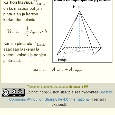
V
kartio
Kartion tilavuus
V
kartio
on kolmasosa pohjan
pinta-alan ja kartion
korkeuden tulosta:
V
kartio
=
1
3
A
pohja
⋅
h
1
=
⋅
V
A
h
kartio
pohja
3
A
kartio
Kartion pinta-ala
A
kartio
saadaan laskemalla
yhteen vaipan ja pohjan
pinta-alat:
A
kartio
=
A
pohja
+
A
vaippa
=
+
A
A
A
vaippa
kartio
pohja
Tänään on sunnuntai 09.08.2026
klo 2:29:11 PM
Opinnot.net-sivuston sisältöjä saa hyödyntää
Creative
Commons Attribution-ShareAlike 4.0 International
-lisenssin
mukaisesti.