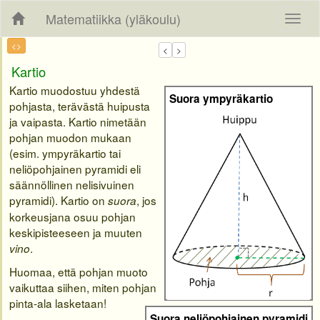
Matematiikka (yläkoulu)
<>
Kartio
Kartio muodostuu yhdestä
Suora ympyräkartio
pohjasta, terävästä huipusta
ja vaipasta. Kartio nimetään
pohjan muodon mukaan
(esim. ympyräkartio tai
neliöpohjainen pyramidi eli
säännöllinen nelisivuinen
pyramidi). Kartio on
, jos
suora
korkeusjana osuu pohjan
keskipisteeseen ja muuten
.
vino
Huomaa, että pohjan muoto
vaikuttaa siihen, miten pohjan
pinta-ala lasketaan!
Suora neliöpohjainen pyramidi