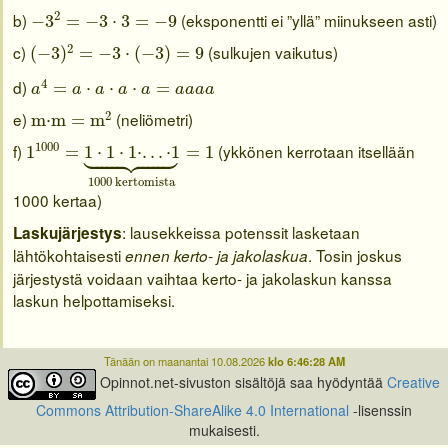
−
3
2
=
−
3
⋅
3
=
−
9
2
b)
(eksponentti ei ”yllä” miinukseen asti)
−
3
=
−
3
⋅
3
=
−
9
(
−
3
)
2
=
−
3
⋅
(
−
3
)
=
9
2
c)
(sulkujen vaikutus)
(
−
3
)
=
−
3
⋅
(
−
3
)
=
9
a
4
=
a
⋅
a
⋅
a
⋅
a
=
a
a
a
a
4
d)
=
⋅
⋅
⋅
=
a
a
a
a
a
a
a
a
a
m⋅m
=
m
2
2
e)
(neliömetri)
m⋅m
=
m
1
1000
=
1
⋅
1
⋅
1
⋅
.
.
.
⋅
1
⏟
1000 kertomista
=
1





1000
f)
(ykkönen kerrotaan itsellään
1
=
1
⋅
1
⋅
1
⋅
.
.
.
⋅
1
=
1
1000 kertomista
1000 kertaa)
: lausekkeissa potenssit lasketaan
Laskujärjestys
lähtökohtaisesti
. Tosin joskus
ennen kerto- ja jakolaskua
järjestystä voidaan vaihtaa kerto- ja jakolaskun kanssa
laskun helpottamiseksi.
Tänään on maanantai 10.08.2026
klo 6:46:28 AM
Opinnot.net-sivuston sisältöjä saa hyödyntää
Creative
Commons Attribution-ShareAlike 4.0 International
-lisenssin
mukaisesti.