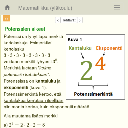
Matematiikka (yläkoulu)
<>
Potenssien alkeet
Potenssi on lyhyt tapa merkitä
Kuva 1
kertolaskuja. Esimerkiksi
kertolasku
3
⋅
3
⋅
3
⋅
3
⋅
3
⋅
3
⋅
3
⋅
3
3
⋅
3
⋅
3
⋅
3
⋅
3
⋅
3
⋅
3
⋅
3
3
8
8
voidaan merkitä lyhyesti
.
3
Merkintä luetaan "
kolme
".
potenssiin kahdeksan
Potenssissa on
ja
kantaluku
(kuva 1).
eksponentti
Potenssimerkintä kertoo, että
kantalukua kerrotaan itsellään
niin monta kertaa, kuin eksponentti määrää.
Alla muutama lisäesimerkki:
2
3
=
2
⋅
2
⋅
2
=
8
3
a)
2
=
2
⋅
2
⋅
2
=
8