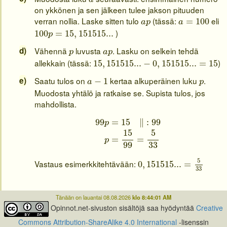
on ykkönen ja sen jälkeen tulee jakson pituuden
a
=
100
a
p
verran nollia. Laske sitten tulo
(tässä:
eli
=
100
a
p
a
100
p
=
15
,
151515...
)
100
=
15
,
151515...
p
p
a
p
Vähennä
luvusta
. Lasku on selkein tehdä
p
a
p
15
,
151515...
−
0
,
151515...
=
15
allekkain (tässä:
)
15
,
151515...
−
0
,
151515...
=
15
a
−
1
p
Saatu tulos on
kertaa alkuperäinen luku
.
−
1
a
p
Muodosta yhtälö ja ratkaise se. Supista tulos, jos
mahdollista.
99
p
=
15
‖
:
99
p
=
15
99
=
5
33
99
=
15
∥
:
99
p
15
5
=
=
p
99
33
0
,
151515...
=
5
33
5
Vastaus esimerkkitehtävään:
0
,
151515...
=
33
Tänään on lauantai 08.08.2026
klo 8:44:01 AM
Opinnot.net-sivuston sisältöjä saa hyödyntää
Creative
Commons Attribution-ShareAlike 4.0 International
-lisenssin