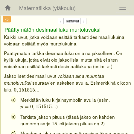
Matematiikka (yläkoulu)
<>
Päättymätön desimaaliluku murtoluvuksi
Kaikki luvut, jotka voidaan esittää tarkasti desimaalilukuina,
voidaan esittää myös murtolukuina.
Päättymätön tarkka desimaaliluku on aina jaksollinen. On
kyllä lukuja, jotka eivät ole jaksollisia, mutta niitä ei siten
π
voidakaan esittää tarkasti desimaalilukuna (esim.
).
π
Jaksolliset desimaaliluvut
voidaan aina muuntaa
seuraavien askelten avulla. Esimerkkinä olkoon
murtoluvuiksi
0
,
151515...
luku
0
,
151515...
Merkitään luku kirjainsymbolin avulla (esim.
p
=
0
,
151515...
)
=
0
,
151515...
p
Tarkista jakson pituus (tässä jakso on kahden
2
numeron sarja 15, eli jakson pituus on
).
2
a
Muodosta luku
seuraavasti: ensimmäinen numero
a