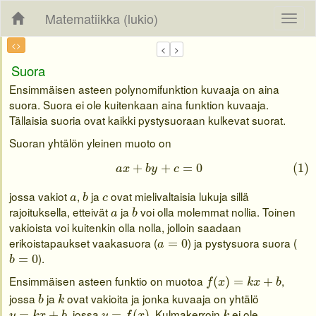
Matematiikka (lukio)
<>
Suora
Ensimmäisen asteen polynomifunktion kuvaaja on aina
suora. Suora ei ole kuitenkaan aina funktion kuvaaja.
Tällaisia suoria ovat kaikki pystysuoraan kulkevat suorat.
Suoran yhtälön yleinen muoto on
(1)
a
x
+
b
y
+
c
=
0
+
+
=
0
(1)
a
x
b
y
c
b
a
c
jossa vakiot
,
ja
ovat mielivaltaisia lukuja sillä
a
b
c
b
a
rajoituksella, etteivät
ja
voi olla molemmat nollia. Toinen
a
b
vakioista voi kuitenkin olla nolla, jolloin saadaan
a
=
0
erikoistapaukset vaakasuora (
) ja pystysuora suora (
=
0
a
b
=
0
).
=
0
b
f
(
x
)
=
k
x
+
b
Ensimmäisen asteen funktio on muotoa
,
(
)
=
+
f
x
k
x
b
b
k
jossa
ja
ovat vakioita ja jonka kuvaaja on yhtälö
b
k
y
=
k
x
+
b
y
=
f
(
x
)
k
, jossa
. Kulmakerroin
ei ole
=
+
=
(
)
y
k
x
b
y
f
x
k