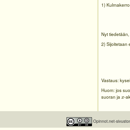
1) Kulmakerroi
Nyt tiedetään
2) Sijoitetaa
Vastaus: kyse
Huom: jos su
x
suoran ja
-a
x
Opinnot.net-sivusto