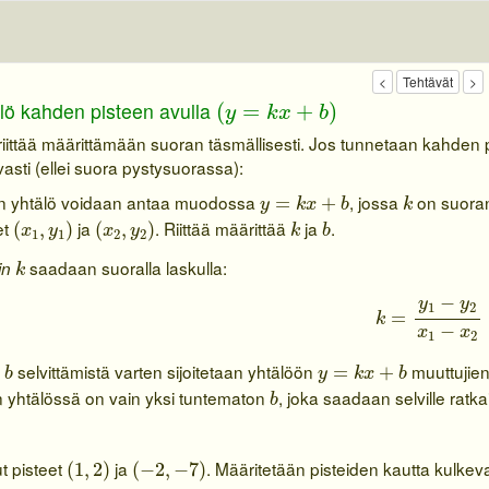
(
y
=
k
x
+
b
)
lö kahden pisteen avulla
(
=
+
)
y
k
x
b
 riittää määrittämään suoran täsmällisesti. Jos tunnetaan kahden
asti (ellei suora pystysuorassa):
y
=
k
x
+
b
k
en yhtälö voidaan antaa muodossa
, jossa
on suoran
=
+
y
k
x
b
k
(
x
1
,
y
1
)
(
x
2
,
y
2
)
k
b
et
ja
. Riittää määrittää
ja
.
(
,
)
(
,
)
x
y
x
y
k
b
1
1
2
2
k
saadaan suoralla laskulla:
in
k
k
=
y
1
−
y
2
x
1
−
−
y
y
1
2
=
k
−
x
x
1
2
b
y
=
k
x
+
b
selvittämistä varten sijoitetaan yhtälöön
muuttujie
n
=
+
b
y
k
x
b
b
 yhtälössä on vain yksi tuntematon
, joka saadaan selville ratk
b
(
1
,
2
)
(
−
2
,
−
7
)
t pisteet
ja
. Määritetään pisteiden kautta kulkev
(
1
,
2
)
(
−
2
,
−
7
)