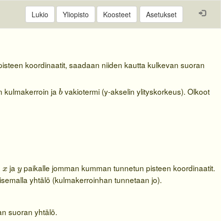
Asetukset
 pisteen koordinaatit, saadaan niiden kautta kulkevan suoran
b
 kulmakerroin ja
vakiotermi (y-akselin ylityskorkeus). Olkoot
b
x
2
x
y
n
ja
paikalle jomman kumman tunnetun pisteen koordinaatit.
x
y
aisemalla yhtälö (kulmakerroinhan tunnetaan jo).
an suoran yhtälö.