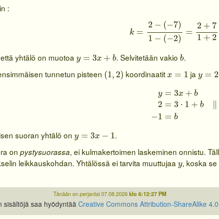
n :
k
=
2
−
(
−
7
)
1
−
(
−
2
)
=
2
+
7
1
2
−
(
−
7
)
2
+
7
=
=
k
1
+
2
1
−
(
−
2
)
y
=
3
x
+
b
b
, että yhtälö on muotoa
. Selvitetään vakio
.
=
3
+
y
x
b
b
(
1
,
2
)
x
=
1
y
=
2
n ensimmäisen tunnetun pisteen
koordinaatit
ja
(
1
,
2
)
=
1
=
2
x
y
y
=
3
x
+
b
2
=
3
⋅
1
+
b
‖
=
3
+
y
x
b
2
=
3
⋅
1
+
∥
b
−
1
=
b
y
=
3
x
−
1
isen suoran yhtälö on
.
=
3
−
1
y
x
ora on
, ei kulmakertoimen laskeminen onnistu. Tä
pystysuorassa
y
kselin leikkauskohdan. Yhtälössä ei tarvita muuttujaa
, koska se
y
Tänään on perjantai 07.08.2026
klo 6:12:27 PM
n sisältöjä saa hyödyntää
Creative Commons Attribution-ShareAlike 4.0 