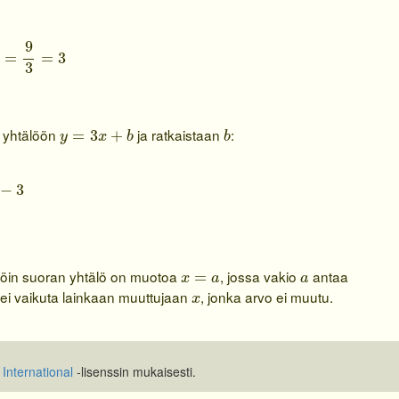
+
2
=
9
3
=
3
9
=
=
3
3
y
=
3
x
+
b
b
yhtälöön
ja ratkaistaan
:
=
3
+
y
x
b
b
−
3
−
1
=
b
−
3
x
=
a
a
llöin suoran yhtälö on muotoa
, jossa vakio
antaa
=
x
a
a
x
 ei vaikuta lainkaan muuttujaan
, jonka arvo ei muutu.
x
International
-lisenssin mukaisesti.