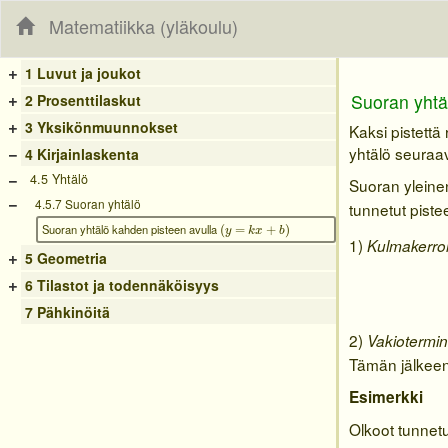
Matematiikka (yläkoulu)
+
1 Luvut ja joukot
+
Suoran yhtä
2 Prosenttilaskut
+
3 Yksikönmuunnokset
Kaksi pistettä
−
yhtälö seuraav
4 Kirjainlaskenta
−
4.5 Yhtälö
Suoran ylein
−
4.5.7 Suoran yhtälö
tunnetut piste
(
y
=
k
x
+
b
)
Suoran yhtälö kahden pisteen avulla
(
=
+
)
y
k
x
b
1)
Kulmakerro
+
5 Geometria
+
6 Tilastot ja todennäköisyys
7 Pähkinöitä
2)
Vakiotermi
Tämän jälkeen
Esimerkki
Olkoot tunnetu