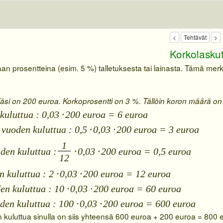
Korkolasku
aan prosentteina (esim. 5 %) talletuksesta tai lainasta. Tämä mer
lläsi on 200 euroa. Korkoprosentti on 3 %. Tällöin koron määrä on (ku
uluttua : 0,03
⋅
200 euroa = 6 euroa
vuoden kuluttua : 0,5
⋅
0,03
⋅
200 euroa = 3 euroa
1
en kuluttua :
⋅
0,03
⋅
200 euroa = 0,5 euroa
12
 kuluttua : 2
⋅
0,03
⋅
200 euroa = 12 euroa
en kuluttua : 10
⋅
0,03
⋅
200 euroa = 60 euroa
den kuluttua : 100
⋅
0,03
⋅
200 euroa = 600 euroa
kuluttua sinulla on siis yhteensä 600 euroa + 200 euroa = 800 