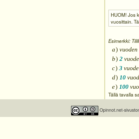
HUOM! Jos kor
vuosittain. T
Esimerkki: Tili
a
)
vuoden k
b
)
2
vuoden
c
)
3
vuoden
d
)
10
vuode
e
)
100
vuod
Tällä tavalla s
Opinnot.net-sivusto