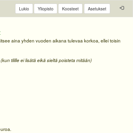
Asetukset
t
kitsee aina yhden vuoden aikana tulevaa korkoa, ellei toisin
n tilille ei lisätä eikä sieltä poisteta mitään)
euroa.