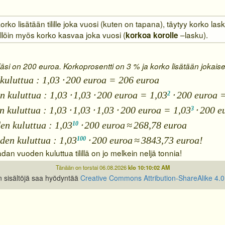
ko lisätään tilille joka vuosi (kuten on tapana), täytyy korko la
ällöin myös korko kasvaa joka vuosi (
–lasku).
korkoa korolle
lläsi on 200 euroa. Korkoprosentti on 3 % ja korko lisätään jokaise
uluttua : 1,03
⋅
200 euroa = 206 euroa
 kuluttua : 1,03
⋅
1,03
⋅
200 euroa = 1,03
⋅
200 euroa 
2
 kuluttua : 1,03
⋅
1,03
⋅
1,03
⋅
200 euroa = 1,03
⋅
200 e
3
n kuluttua : 1,03
⋅
200 euroa
≈
268,78 euroa
10
en kuluttua : 1,03
⋅
200 euroa
≈
3843,73 euroa!
100
adan vuoden kuluttua tilillä on jo melkein neljä tonnia!
Tänään on torstai 06.08.2026
klo 10:10:02 AM
n sisältöjä saa hyödyntää
Creative Commons Attribution-ShareAlike 4.0 