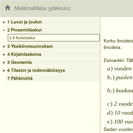
Matematiikka (yläkoulu)
+
1 Luvut ja joukot
−
2 Prosenttilaskut
2.8 Korkolaskut
Korko ilmoitet
+
3 Yksikönmuunnokset
ilmoiteta.
+
4 Kirjainlaskenta
Esimerkki: Tili
+
5 Geometria
a
)
vuoden k
+
6 Tilastot ja todennäköisyys
b
)
puolen 
7 Pähkinöitä
1
b
)
kuukaud
2
c
)
2 vuoden
d
)
10 vuod
e
)
100 vuo
Sadan vuoden 