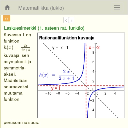
Matematiikka (lukio)
<>
Laskuesimerkki (1. asteen rat. funktio)
Kuvassa 1 on
Rationaalifunktion kuvaaja
funktion
h
(
x
)
=
2
x
2
x
+
4
2
x
(
)
=
h
x
2
+
4
x
kuvaaja, sen
asymptootit ja
symmetria-
akseli.
Määritetään
seuraavaksi
muutama
funktion
perusominaisuus.