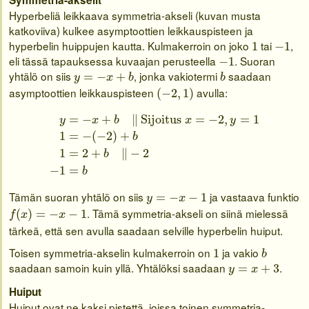
Symmetria-akselit
Hyperbeliä leikkaava symmetria-akseli (kuvan musta
katkoviiva) kulkee asymptoottien leikkauspisteen ja
1
−
1
hyperbelin huippujen kautta. Kulmakerroin on joko
tai
,
1
−
1
−
1
eli tässä tapauksessa kuvaajan perusteella
. Suoran
−
1
y
=
−
x
+
b
b
yhtälö on siis
, jonka vakiotermi
saadaan
=
−
+
y
x
b
b
(
−
2
,
1
)
asymptoottien leikkauspisteen
avulla:
(
−
2
,
1
)
y
=
−
x
+
b
‖
Sijoitus
x
=
−
2
,
y
=
1
1
=
−
(
−
2
)
+
b
1
=
2
+
b
‖
−
=
−
+
∥
Sijoitus 
=
−
2
,
=
1
y
x
b
x
y
1
=
−
(
−
2
)
+
b
1
=
2
+
∥
−
2
b
−
1
=
b
y
=
−
x
−
1
Tämän suoran yhtälö on siis
ja vastaava funktio
=
−
−
1
y
x
f
(
x
)
=
−
x
−
1
. Tämä symmetria-akseli on siinä mielessä
(
)
=
−
−
1
f
x
x
tärkeä, että sen avulla saadaan selville hyperbelin huiput.
b
1
Toisen symmetria-akselin kulmakerroin on
ja vakio
1
b
y
=
x
+
3
saadaan samoin kuin yllä. Yhtälöksi saadaan
.
=
+
3
y
x
Huiput
Huiput ovat ne kaksi pistettä, joissa toinen symmetria-