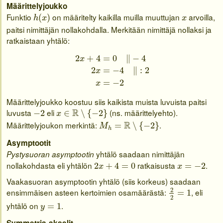
Määrittelyjoukko
h
(
x
)
x
Funktio
on määritelty kaikilla muilla muuttujan
arvoilla,
(
)
h
x
x
paitsi nimittäjän nollakohdalla. Merkitään nimittäjä nollaksi ja
ratkaistaan yhtälö:
2
x
+
4
=
0
‖
−
4
2
x
=
−
4
‖
:
2
x
=
−
2
2
+
4
=
0
∥
−
4
x
2
=
−
4
∥
:
2
x
=
−
2
x
Määrittelyjoukko koostuu siis kaikista muista luvuista paitsi
x
∈
R
∖
{
−
2
}
−
2
luvusta
eli
R
(ns. määrittelyehto).
−
2
∈
∖
{
−
2
}
x
M
h
=
R
∖
{
−
2
}
Määrittelyjoukon merkintä:
R
.
=
∖
{
−
2
}
M
h
Asymptootit
yhtälö saadaan nimittäjän
Pystysuoran asymptootin
2
x
+
4
=
0
x
=
−
2
nollakohdasta eli yhtälön
ratkaisusta
.
2
+
4
=
0
=
−
2
x
x
Vaakasuoran asymptootin yhtälö (siis korkeus) saadaan
2
2
=
1
2
ensimmäisen asteen kertoimien osamäärästä:
, eli
=
1
2
y
=
1
yhtälö on
.
=
1
y